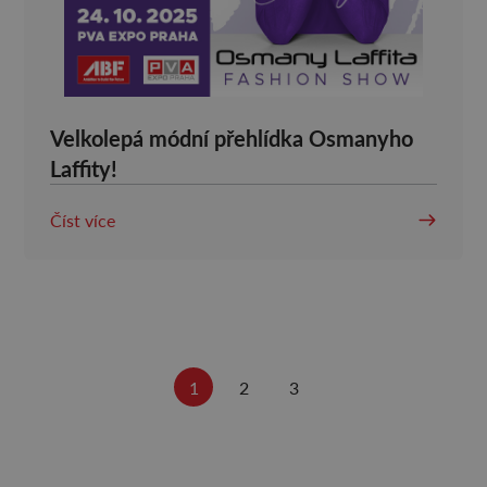
Velkolepá módní přehlídka Osmanyho
Laffity!
Číst více
1
2
3