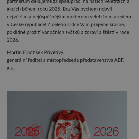
partnerům děkujeme za spolupráci na našich veletrzích a
akcích během roku 2025. Bez Vás bychom nebyli
největším a nejúspěšnějším moderním veletržním areálem
v České republice! Z celého srdce Vám přejeme krásné,
poklidné prožití vánočních svátků a zdraví a štěstí v roce
2026.
Martin František Přívětivý
generální ředitel a místopředseda představenstva ABF,
a.s.