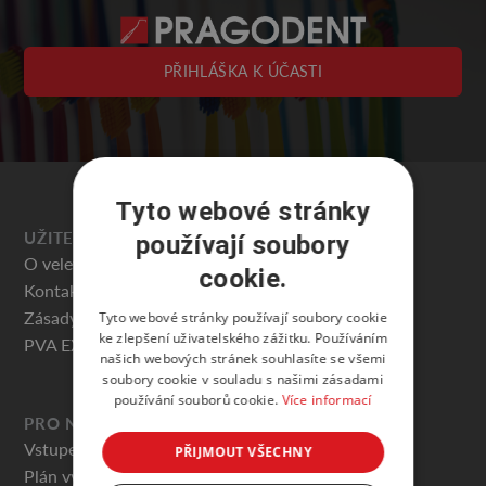
PŘIHLÁŠKA K ÚČASTI
Tyto webové stránky
UŽITEČNÉ
používají soubory
O veletrhu
cookie.
Kontakty
Zásady ochrany osobních údajů
Tyto webové stránky používají soubory cookie
ke zlepšení uživatelského zážitku. Používáním
PVA EXPO PRAHA
našich webových stránek souhlasíte se všemi
soubory cookie v souladu s našimi zásadami
používání souborů cookie.
Více informací
PRO NÁVŠTĚVNÍKY
Vstupenky
PŘIJMOUT VŠECHNY
Plán výstaviště