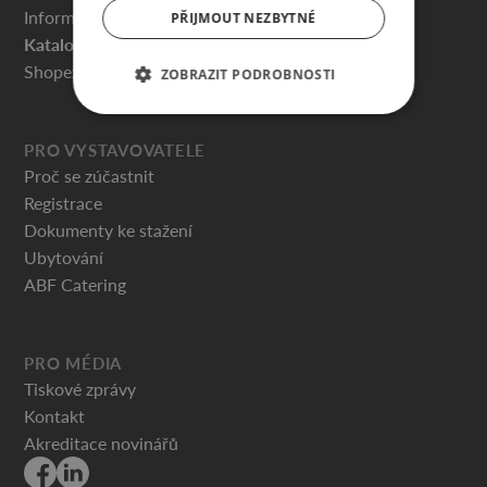
Informace pro návštěvníky
PŘIJMOUT NEZBYTNÉ
Katalog vystavovatelů
Shopex.cz
ZOBRAZIT PODROBNOSTI
PRO VYSTAVOVATELE
Proč se zúčastnit
Registrace
Dokumenty ke stažení
Ubytování
ABF Catering
PRO MÉDIA
Tiskové zprávy
Kontakt
Akreditace novinářů