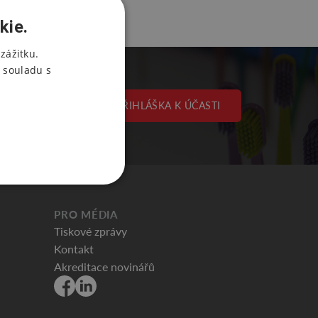
kie.
zážitku.
 souladu s
PŘIHLÁŠKA K ÚČASTI
PRO MÉDIA
Tiskové zprávy
Kontakt
Akreditace novinářů