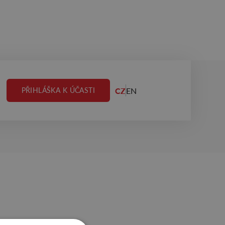
CZ
EN
PŘIHLÁŠKA K ÚČASTI