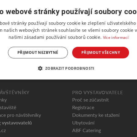
o webové stránky používají soubory coo
bové stránky používají soubory cookie ke zlepšení uživatelského 
m našich webových stránek souhlasíte se všemi soubory cookie v
našimi zásadami používání souborů cookie.
Více informací
PŘIJMOUT NEZBYTNÉ
PŘIJMOUT VŠECHNY
ZOBRAZIT PODROBNOSTI
ÁVŠTĚVNÍKY
PRO VYSTAVOVATELE
nky
Proč se zúčastnit
staviště
Registrace
ce pro návštěvníky
Dokumenty ke stažení
 vystavovatelů
Ubytování
.cz
ABF Catering