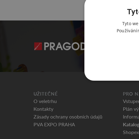
Tyt
Tyto we
Používání
UŽITEČNÉ
PRO N
O veletrhu
Vstupe
Kontakty
Plán vý
Zásady ochrany osobních údajů
Informa
Katalog
PVA EXPO PRAHA
Shopex