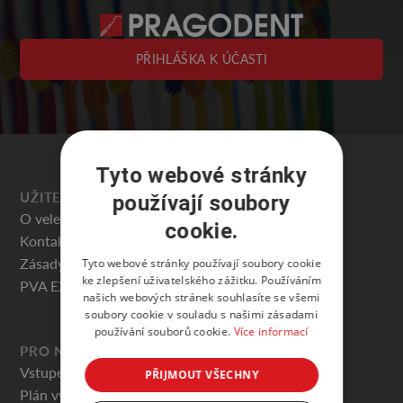
PŘIHLÁŠKA K ÚČASTI
Tyto webové stránky
UŽITEČNÉ
používají soubory
O veletrhu
cookie.
Kontakty
Zásady ochrany osobních údajů
Tyto webové stránky používají soubory cookie
ke zlepšení uživatelského zážitku. Používáním
PVA EXPO PRAHA
našich webových stránek souhlasíte se všemi
soubory cookie v souladu s našimi zásadami
používání souborů cookie.
Více informací
PRO NÁVŠTĚVNÍKY
Vstupenky
PŘIJMOUT VŠECHNY
Plán výstaviště