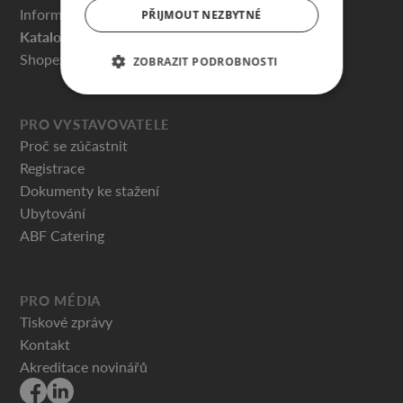
Informace pro návštěvníky
PŘIJMOUT NEZBYTNÉ
Katalog vystavovatelů
Shopex.cz
ZOBRAZIT PODROBNOSTI
PRO VYSTAVOVATELE
Proč se zúčastnit
Registrace
Dokumenty ke stažení
Ubytování
ABF Catering
PRO MÉDIA
Tiskové zprávy
Kontakt
Akreditace novinářů