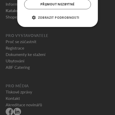
Informace pro návštěvníky
PŘIJMOUT NEZBYTNÉ
Katalog vystavovatelů
Shopex.cz
ZOBRAZIT PODROBNOSTI
PRO VYSTAVOVATELE
Proč se zúčastnit
Registrace
Dokumenty ke stažení
Ubytování
ABF Catering
PRO MÉDIA
Tiskové zprávy
Kontakt
Akreditace novinářů