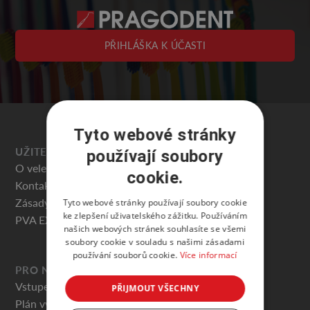
PŘIHLÁŠKA K ÚČASTI
Tyto webové stránky
UŽITEČNÉ
používají soubory
O veletrhu
cookie.
Kontakty
Zásady ochrany osobních údajů
Tyto webové stránky používají soubory cookie
ke zlepšení uživatelského zážitku. Používáním
PVA EXPO PRAHA
našich webových stránek souhlasíte se všemi
soubory cookie v souladu s našimi zásadami
používání souborů cookie.
Více informací
PRO NÁVŠTĚVNÍKY
Vstupenky
PŘIJMOUT VŠECHNY
Plán výstaviště