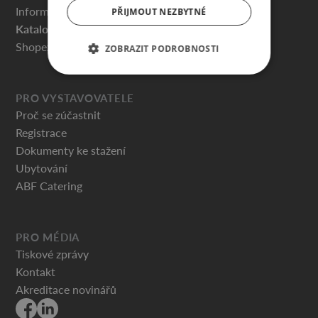
Informace pro návštěvníky
PŘIJMOUT NEZBYTNÉ
Katalog vystavovatelů
Shopex.cz
ZOBRAZIT PODROBNOSTI
PRO VYSTAVOVATELE
Proč se zúčastnit
Registrace
Dokumenty ke stažení
Ubytování
ABF Catering
PRO MÉDIA
Tiskové zprávy
Kontakt
Akreditace novinářů