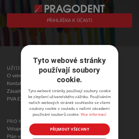
PŘIHLÁŠKA K ÚČASTI
Tyto webové stránky
UŽITEČNÉ
používají soubory
O veletrhu
cookie.
Kontakty
Zásady ochrany osobních údajů
Tyto webové stránky používají soubory cookie
ke zlepšení uživatelského zážitku. Používáním
PVA EXPO PRAHA
našich webových stránek souhlasíte se všemi
soubory cookie v souladu s našimi zásadami
používání souborů cookie.
Více informací
PRO NÁVŠTĚVNÍKY
Vstupenky
PŘIJMOUT VŠECHNY
Plán výstaviště