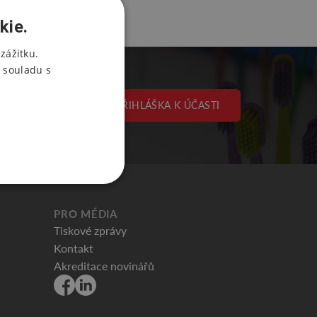
kie.
zážitku.
 souladu s
PŘIHLÁŠKA K ÚČASTI
PRO MÉDIA
Tiskové zprávy
Kontakt
Akreditace novinářů