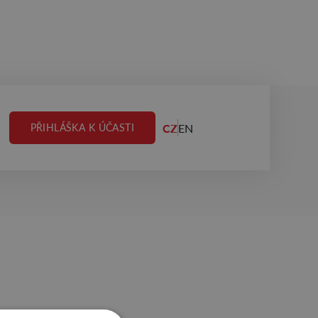
CZ
EN
PŘIHLÁŠKA K ÚČASTI