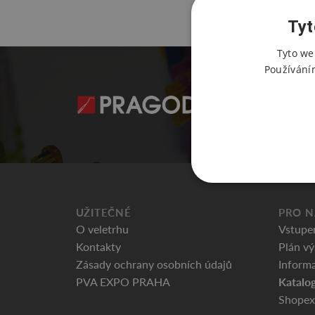
Tyt
Tyto we
Používání
UŽITEČNÉ
PRO N
O veletrhu
Vstupe
Kontakty
Plán vý
Zásady ochrany osobních údajů
Informa
Katalog
PVA EXPO PRAHA
Shopex