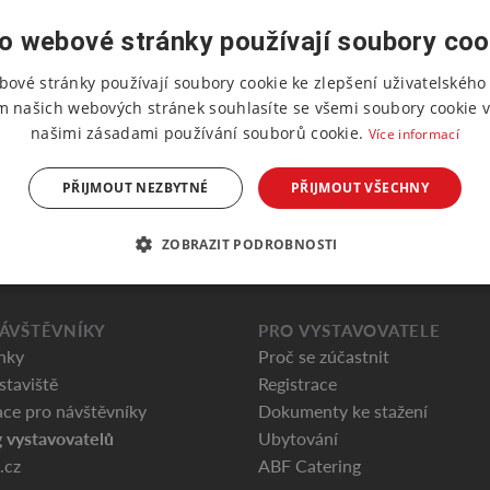
o webové stránky používají soubory coo
bové stránky používají soubory cookie ke zlepšení uživatelského 
m našich webových stránek souhlasíte se všemi soubory cookie v
našimi zásadami používání souborů cookie.
Více informací
PŘIJMOUT NEZBYTNÉ
PŘIJMOUT VŠECHNY
ZOBRAZIT PODROBNOSTI
ÁVŠTĚVNÍKY
PRO VYSTAVOVATELE
nky
Proč se zúčastnit
staviště
Registrace
ce pro návštěvníky
Dokumenty ke stažení
 vystavovatelů
Ubytování
.cz
ABF Catering