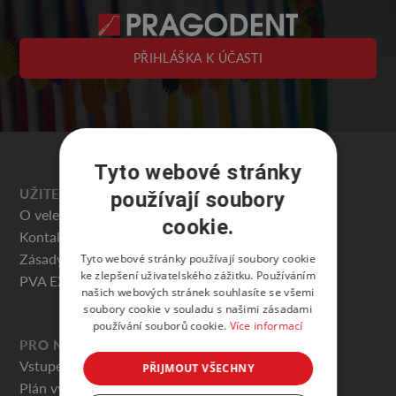
PŘIHLÁŠKA K ÚČASTI
Tyto webové stránky
UŽITEČNÉ
používají soubory
O veletrhu
cookie.
Kontakty
Zásady ochrany osobních údajů
Tyto webové stránky používají soubory cookie
ke zlepšení uživatelského zážitku. Používáním
PVA EXPO PRAHA
našich webových stránek souhlasíte se všemi
soubory cookie v souladu s našimi zásadami
používání souborů cookie.
Více informací
PRO NÁVŠTĚVNÍKY
Vstupenky
PŘIJMOUT VŠECHNY
Plán výstaviště