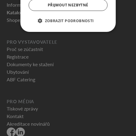
Informace pro návštěvníky
PŘIJMOUT NEZBYTNÉ
Katalog vystavovatelů
Shopex.cz
ZOBRAZIT PODROBNOSTI
PRO VYSTAVOVATELE
Proč se zúčastnit
Registrace
Dokumenty ke stažení
Ubytování
ABF Catering
PRO MÉDIA
Tiskové zprávy
Kontakt
Akreditace novinářů