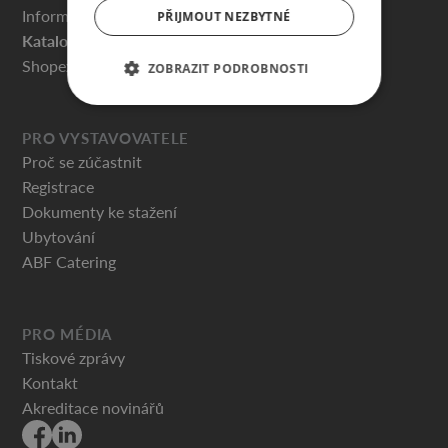
Informace pro návštěvníky
PŘIJMOUT NEZBYTNÉ
Katalog vystavovatelů
Shopex.cz
ZOBRAZIT PODROBNOSTI
PRO VYSTAVOVATELE
Proč se zúčastnit
Registrace
Dokumenty ke stažení
Ubytování
ABF Catering
PRO MÉDIA
Tiskové zprávy
Kontakt
Akreditace novinářů