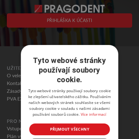
PŘIHLÁŠKA K ÚČASTI
Tyto webové stránky
UŽITEČNÉ
používají soubory
O veletrhu
cookie.
Kontakty
Zásady ochrany osobních údajů
Tyto webové stránky používají soubory cookie
ke zlepšení uživatelského zážitku. Používáním
PVA EXPO PRAHA
našich webových stránek souhlasíte se všemi
soubory cookie v souladu s našimi zásadami
používání souborů cookie.
Více informací
PRO NÁVŠTĚVNÍKY
Vstupenky
PŘIJMOUT VŠECHNY
Plán výstaviště