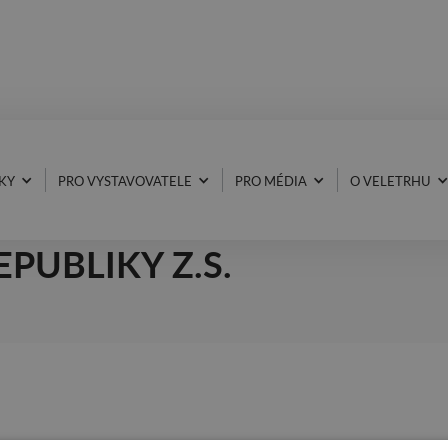
KY
PRO VYSTAVOVATELE
PRO MÉDIA
O VELETRHU
E DENTÁLNÍCH HYGIENIS
EPUBLIKY Z.S.