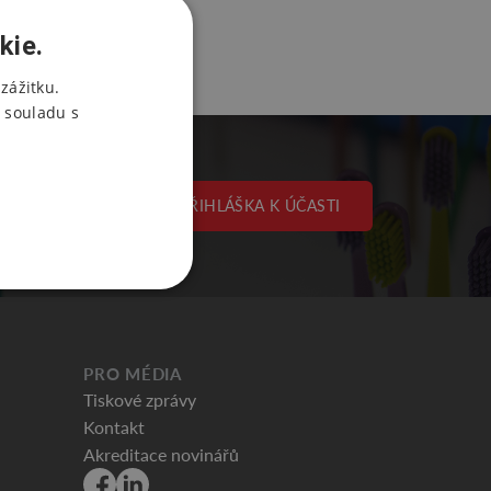
kie.
zážitku.
 souladu s
PŘIHLÁŠKA K ÚČASTI
PRO MÉDIA
Tiskové zprávy
Kontakt
Akreditace novinářů