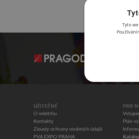
Tyt
Tyto we
Používání
UŽITEČNÉ
PRO N
O veletrhu
Vstupe
Kontakty
Plán vý
Zásady ochrany osobních údajů
Informa
Katalog
PVA EXPO PRAHA