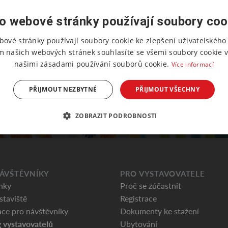
o webové stránky používají soubory coo
bové stránky používají soubory cookie ke zlepšení uživatelského 
m našich webových stránek souhlasíte se všemi soubory cookie v
našimi zásadami používání souborů cookie.
Více informací
PŘIJMOUT NEZBYTNÉ
PŘIJMOUT VŠECHNY
ZOBRAZIT PODROBNOSTI
ÁVŠTĚVNÍKY
PRO VYSTAVOVATELE
nky
Proč se zúčastnit
staviště
Registrace
ce pro návštěvníky
Dokumenty ke stažení
 vystavovatelů
Ubytování