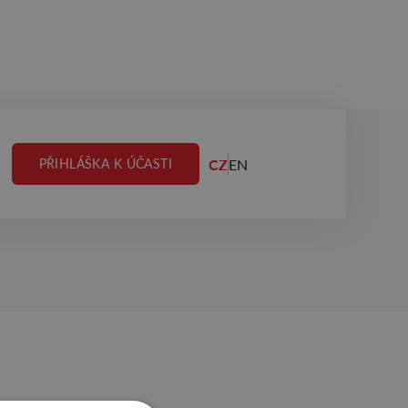
CZ
EN
PŘIHLÁŠKA K ÚČASTI
TEK