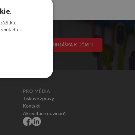
kie.
zážitku.
 souladu s
PŘIHLÁŠKA K ÚČASTI
PRO MÉDIA
Tiskové zprávy
Kontakt
Akreditace novinářů