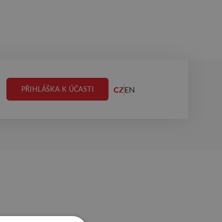
CZ
EN
PŘIHLÁŠKA K ÚČASTI
.