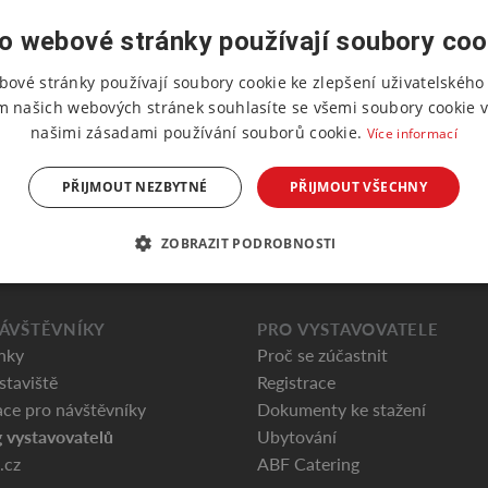
o webové stránky používají soubory coo
bové stránky používají soubory cookie ke zlepšení uživatelského 
m našich webových stránek souhlasíte se všemi soubory cookie v
našimi zásadami používání souborů cookie.
Více informací
PŘIJMOUT NEZBYTNÉ
PŘIJMOUT VŠECHNY
ZOBRAZIT PODROBNOSTI
ÁVŠTĚVNÍKY
PRO VYSTAVOVATELE
nky
Proč se zúčastnit
staviště
Registrace
ce pro návštěvníky
Dokumenty ke stažení
 vystavovatelů
Ubytování
.cz
ABF Catering