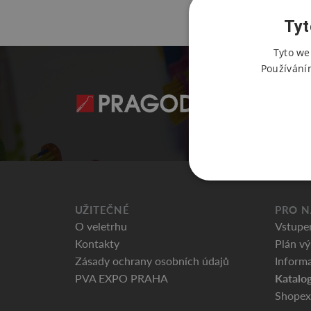
Tyt
Tyto we
Používání
UŽITEČNÉ
PRO N
O veletrhu
Vstupe
Kontakty
Plán vý
Zásady ochrany osobních údajů
Informa
Katalog
PVA EXPO PRAHA
Shopex