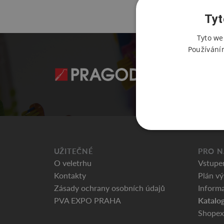
Tyt
Tyto we
Používání
UŽITEČNÉ
PRO N
O veletrhu
Vstupe
Kontakty
Plán vý
Zásady ochrany osobních údajů
Informa
Katalog
PVA EXPO PRAHA
Shopex