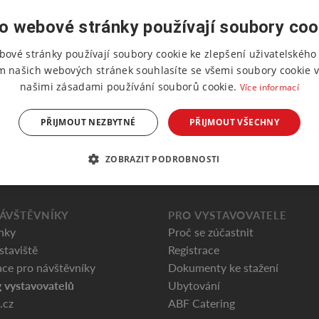
o webové stránky používají soubory coo
bové stránky používají soubory cookie ke zlepšení uživatelského 
m našich webových stránek souhlasíte se všemi soubory cookie v
našimi zásadami používání souborů cookie.
Více informací
PŘIJMOUT NEZBYTNÉ
PŘIJMOUT VŠECHNY
ZOBRAZIT PODROBNOSTI
ÁVŠTĚVNÍKY
PRO VYSTAVOVATELE
nky
Proč se zúčastnit
staviště
Registrace
ce pro návštěvníky
Dokumenty ke stažení
 vystavovatelů
Ubytování
.cz
ABF Catering