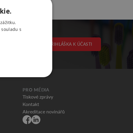
kie.
zážitku.
 souladu s
PŘIHLÁŠKA K ÚČASTI
PRO MÉDIA
Tiskové zprávy
Kontakt
Akreditace novinářů