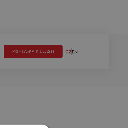
CZ
EN
PŘIHLÁŠKA K ÚČASTI