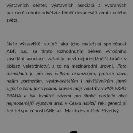
výstavních center, výstavních asociací a vybraných
partnerů tohoto odvětví z téměř devadesáti zemí z celého
světa.
Naše výstaviště, stejně jako jeho mateřská společnost
ABF, a.s., se tímto rozhodnutím během výročního
zasedání asociace, zařadily mezi nejprestižnější hráče v
oblasti veletržnictví, a to na mezinárodní úrovni.
„Toto
rozhodnutí je pro nás velkým okamžikem, protože dává
našim partnerům, vystavovatelům i návštěvníkům jasný
signál o tom, jak vysokou úroveň mají veletrhy v PVA EXPO
PRAHA a jak kvalitní zázemí pro široké portfolio akcí
nejmodernější výstavní areál v Česku nabízí,“
řekl generální
ředitel společnosti ABF, a.s. Martin František Přívetivý.