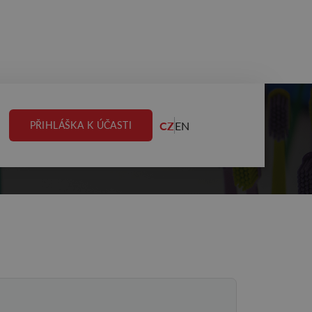
CZ
EN
PŘIHLÁŠKA K ÚČASTI