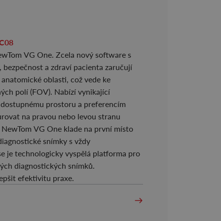
nek C08
ewTom VG One. Zcela nový software s
, bezpečnost a zdraví pacienta zaručují
anatomické oblasti, což vede ke
ch polí (FOV). Nabízí vynikající
lný dostupnému prostoru a preferencím
gurovat na pravou nebo levou stranu
u. NewTom VG One klade na první místo
í diagnostické snímky s vždy
 je technologicky vyspělá platforma pro
ných diagnostických snímků.
pšit efektivitu praxe.