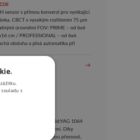
nek C08
H senzor s přímou konverzí pro vynikající
 dávka. CBCT s vysokým rozlišením 75 µm
atelnými úrovněmi FOV: PRIME – od 6x6
13x16 cm / PROFESSIONAL – od 6x6
uchá obsluha a plná automatika při
kie.
zážitku.
 souladu s
nek C08
 délky (Er:YAG 2940 nm a Nd:YAG 1064
 estetická laserová ošetření. Díky
MOOTH®) nabízí špičkovou přesnost,