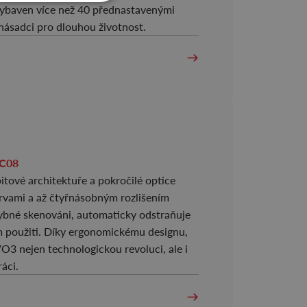
 vybaven více než 40 přednastavenými
násadci pro dlouhou životnost.
nek C08
itové architektuře a pokročilé optice
arvami a až čtyřnásobným rozlišením
chybné skenováni, automaticky odstraňuje
m použiti. Díky ergonomickému designu,
3 nejen technologickou revoluci, ale i
 práci.