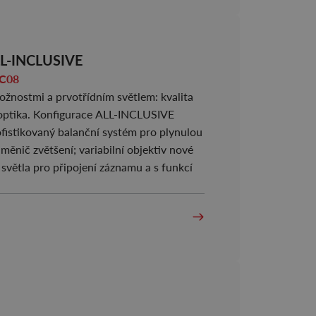
LL-INCLUSIVE
nek C08
žnostmi a prvotřídním světlem: kvalita
optika. Konfigurace ALL-INCLUSIVE
ofistikovaný balanční systém pro plynulou
měnič zvětšení; variabilní objektiv nové
větla pro připojení záznamu a s funkcí