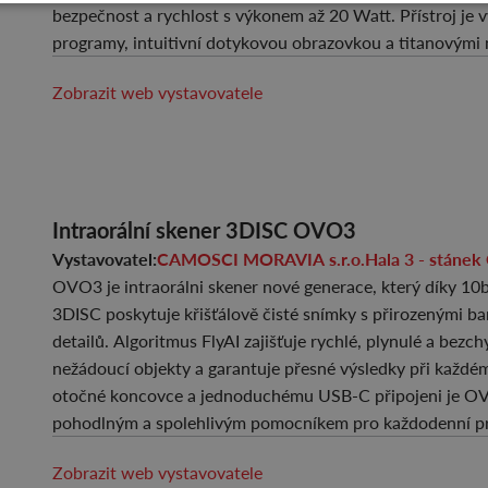
bezpečnost a rychlost s výkonem až 20 Watt. Přístroj je
programy, intuitivní dotykovou obrazovkou a titanovými 
Zobrazit web vystavovatele
Intraorální skener 3DISC OVO3
Vystavovatel:
CAMOSCI MORAVIA s.r.o.
Hala 3 - stá
OVO3 je intraorálni skener nové generace, který díky 10b
3DISC poskytuje křišťálově čisté snímky s přirozenými b
detailů. Algoritmus FlyAI zajišťuje rychlé, plynulé a bez
nežádoucí objekty a garantuje přesné výsledky při každé
otočné koncovce a jednoduchému USB-C připojeni je OVO
pohodlným a spolehlivým pomocníkem pro každodenní
Zobrazit web vystavovatele