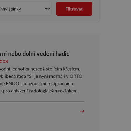
Filtrovat
rní nebo dolní vedení hadic
nek C08
 vodní jednotka nesená stojícím křeslem.
blíbená řada "S" je nyní možná i v ORTO
né ENDO s možnostmi recipročních
u pro chlazení fyziologickým roztokem.