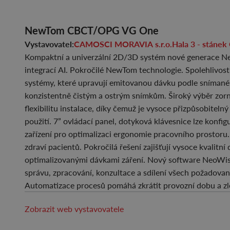
NewTom CBCT/OPG VG One
Vystavovatel:
CAMOSCI MORAVIA s.r.o.
Hala 3 - stá
Kompaktní a univerzální 2D/3D systém nové generace N
integrací AI. Pokročilé NewTom technologie. Spolehlivost
systémy, které upravují emitovanou dávku podle snímané 
konzistentně čistým a ostrým snímkům. Široký výběr zorný
flexibilitu instalace, díky čemuž je vysoce přizpůsobite
použití. 7” ovládací panel, dotyková klávesnice lze konfi
zařízení pro optimalizaci ergonomie pracovního prostor
zdraví pacientů. Pokročilá řešení zajišťují vysoce kvalitn
optimalizovanými dávkami záření. Nový software NeoWise
správu, zpracování, konzultace a sdílení všech požadova
Automatizace procesů pomáhá zkrátit provozní dobu a zle
Zobrazit web vystavovatele