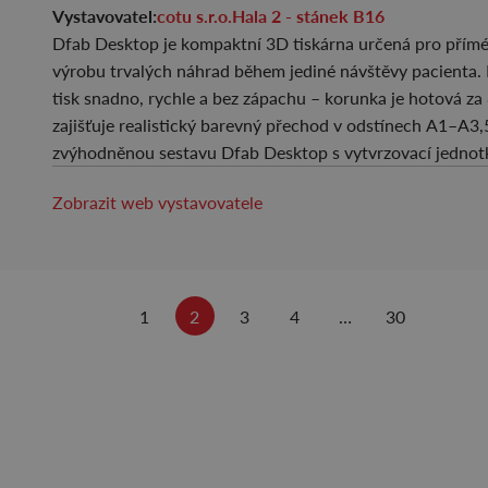
Vystavovatel:
cotu s.r.o.
Hala 2 - stánek B16
Dfab Desktop je kompaktní 3D tiskárna určená pro přímé 
výrobu trvalých náhrad během jediné návštěvy pacienta
tisk snadno, rychle a bez zápachu – korunka je hotová z
zajišťuje realistický barevný přechod v odstínech A1–A3
zvýhodněnou sestavu Dfab Desktop s vytvrzovací jedno
Zobrazit web vystavovatele
1
2
3
4
…
30