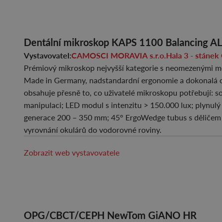
Dentální mikroskop KAPS 1100 Balancing A
Vystavovatel:
CAMOSCI MORAVIA s.r.o.
Hala 3 - stá
Prémiový mikroskop nejvyšší kategorie s neomezenými mo
Made in Germany, nadstandardní ergonomie a dokonalá 
obsahuje přesně to, co uživatelé mikroskopu potřebují: s
manipulaci; LED modul s intenzitu > 150.000 lux; plynulý 
generace 200 – 350 mm; 45° ErgoWedge tubus s děličem s
vyrovnání okulárů do vodorovné roviny.
Zobrazit web vystavovatele
OPG/CBCT/CEPH NewTom GiANO HR