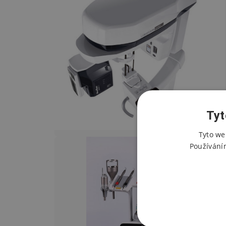
Tyt
Tyto we
Používání