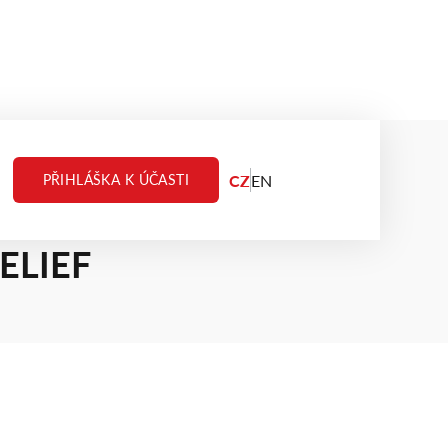
CZ
EN
PŘIHLÁŠKA K ÚČASTI
ELIEF