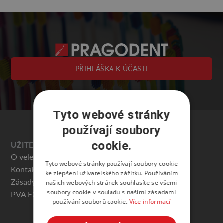
PŘIHLÁŠKA K ÚČASTI
Tyto webové stránky
používají soubory
cookie.
UŽITEČNÉ
O veletrhu
Tyto webové stránky používají soubory cookie
Kontakty
ke zlepšení uživatelského zážitku. Používáním
Zásady ochrany osobních údajů
našich webových stránek souhlasíte se všemi
soubory cookie v souladu s našimi zásadami
PVA EXPO PRAHA
používání souborů cookie.
Více informací