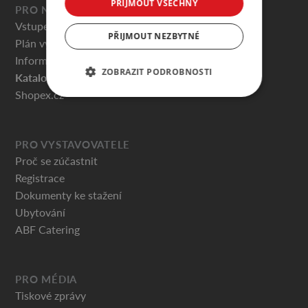
PŘIJMOUT VŠECHNY
PRO NÁVŠTĚVNÍKY
Vstupenky
PŘIJMOUT NEZBYTNÉ
Plán výstaviště
Informace pro návštěvníky
ZOBRAZIT PODROBNOSTI
Katalog vystavovatelů
Shopex.cz
PRO VYSTAVOVATELE
Proč se zúčastnit
Registrace
Dokumenty ke stažení
Ubytování
ABF Catering
PRO MÉDIA
Tiskové zprávy