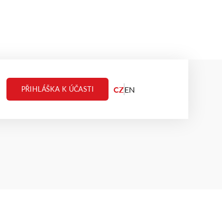
CZ
EN
PŘIHLÁŠKA K ÚČASTI
AHODA