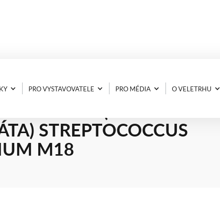
KY
PRO VYSTAVOVATELE
PRO MÉDIA
O VELETRHU
NT TBL. 30 (PŘÍCHUŤ J
ÁTA) STREPTOCOCCUS
IUM M18